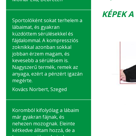
KÉPEK A
Sportolóként sokat terhelem a
lábaimat, és gyakran
küzdöttem sérülésekkel és
fájdalommal. A kompressziós
zoknikkal azonban sokkal
jobban érzem magam, és
kevesebb a sérülésem is.
Nagyszerű termék, remek az
anyaga, ezért a pénzért igazán
megérte.
Kovács Norbert, Szeged
Koromból kifolyólag a lábaim
már gyakran fájnak, és
nehezen mozognak. Eleinte
kétkedve álltam hozzá, de a