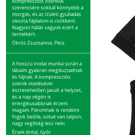
kompressziós zoknival
szerencsére sokkal könnyebb a
mozgás, és az ízületi gyulladás
okozta fájdalom is csökkent.
Nagyon hálás vagyok ezért a
termékért.
Ökrös Zsuzsanna, Pécs
A hosszú irodai munka során a
lábaim gyakran megduzzadnak
és fájnak. A kompressziós
zoknik viselésével
észrevehetően javult a helyzet,
és a nap végén is
energikusabbnak érzem
magam. Páromnak is rendelni
fogok belőle, sokat van talpon,
nagy segítség lesz neki.
Érsek Antal, Győr