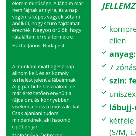
életem minősége. A lábaim már
JELLEMZ
nem fájnak annyira, és a nap
végén is képes vagyok sétálni
anélkül, hogy szúró fájdalmat
kompres
éreznék. Nagyon örülök, hogy
rátaláltam erre a termékre.
ellen
Hartai János, Budapest
anyag:
7 zóná
A munkám miatt egész nap
állnom kell, és ez komoly
szín: 
terhelést jelent a lábaimnak.
Alig pár hete használom, de
uniszex
már érezhetően enyhült a
fájdalom, és könnyebben
lábujj-
viselem a hosszú műszakokat.
Csak ajánlani tudom
kétféle
mindenkinek, aki hasonló
cipőben jár.
(S/M, L
Molnár Éva, Debrecen