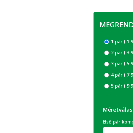
MEGRENDE
1 pár (
2 pár (
3 pár (
4 pár (
5 pár (
Méretválas
Első pár k