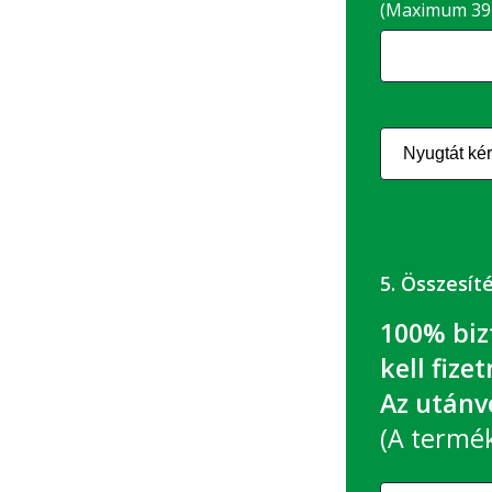
(Maximum 39 
5. Összesít
100% biz
kell fizet
Az utánvé
(A termék 