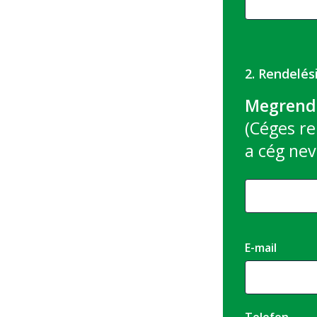
2. Rendelés
Megrende
(Céges re
a cég nev
E-mail