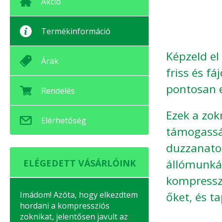
Akció
Termékinformáció
Képzeld el
Árak
friss és f
pontosan e
Rendelés
Ezek a zok
Elérhetőség
támogassák
duzzanatot
állómunkát
ELÉGEDETT VÁSÁRLÓINK
kompresszi
Imádom! Azóta, hogy elkezdtem
őket, és t
hordani a kompressziós
zoknikat, jelentősen javult az