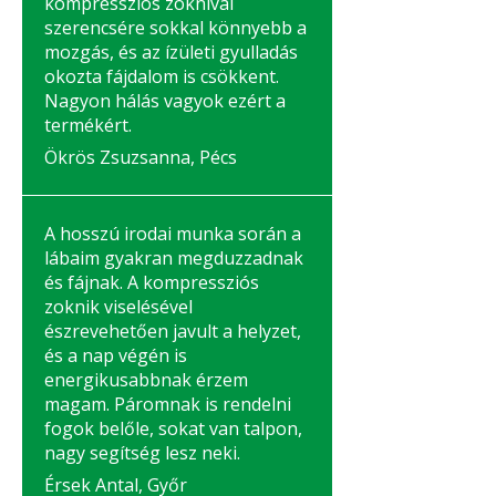
kompressziós zoknival
szerencsére sokkal könnyebb a
mozgás, és az ízületi gyulladás
okozta fájdalom is csökkent.
Nagyon hálás vagyok ezért a
termékért.
Ökrös Zsuzsanna, Pécs
A hosszú irodai munka során a
lábaim gyakran megduzzadnak
és fájnak. A kompressziós
zoknik viselésével
észrevehetően javult a helyzet,
és a nap végén is
energikusabbnak érzem
magam. Páromnak is rendelni
fogok belőle, sokat van talpon,
nagy segítség lesz neki.
Érsek Antal, Győr