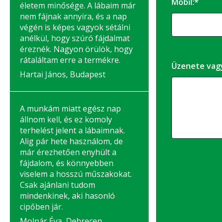
Mobil:*
életem minősége. A lábaim már
nem fájnak annyira, és a nap
végén is képes vagyok sétálni
anélkül, hogy szúró fájdalmat
éreznék. Nagyon örülök, hogy
rátaláltam erre a termékre.
Üzenete vag
Hartai János, Budapest
A munkám miatt egész nap
állnom kell, és ez komoly
terhelést jelent a lábaimnak.
Alig pár hete használom, de
már érezhetően enyhült a
fájdalom, és könnyebben
viselem a hosszú műszakokat.
Csak ajánlani tudom
mindenkinek, aki hasonló
cipőben jár.
Molnár Éva, Debrecen