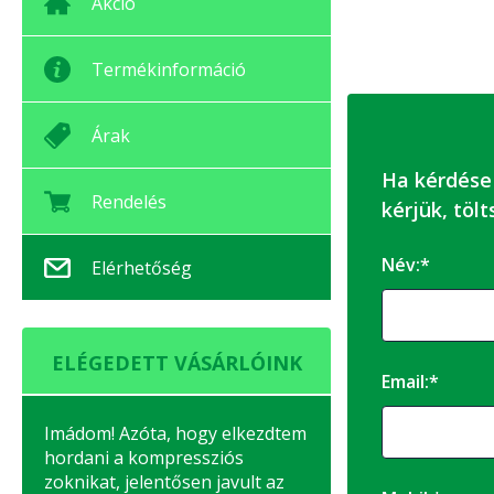
Akció
Termékinformáció
Árak
Ha kérdése
Rendelés
kérjük, tölt
Név:*
Elérhetőség
ELÉGEDETT VÁSÁRLÓINK
Email:*
Imádom! Azóta, hogy elkezdtem
hordani a kompressziós
zoknikat, jelentősen javult az