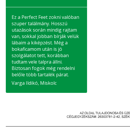
Ez a Perfect Feet zokni valóban
szuper találmány. Hosszú
utazások során mindig rajtam
van, sokkal jobban bírják velük
lábaim a kiképzést. Még a
bokaficamom után is jó
szolgálatot tett, korábban
tudtam vele talpra állni.
Biztosan fogok még rendelni
belőle több tartalék párat.
Varga Ildikó, Miskolc