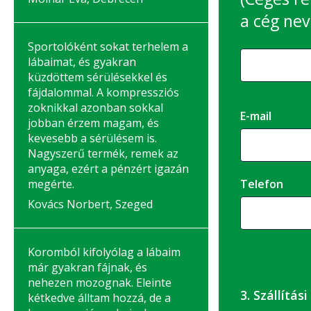
a cég nev
Sportolóként sokat terhelem a
lábaimat, és gyakran
küzdöttem sérülésekkel és
fájdalommal. A kompressziós
zoknikkal azonban sokkal
E-mail
jobban érzem magam, és
kevesebb a sérülésem is.
Nagyszerű termék, remek az
anyaga, ezért a pénzért igazán
megérte.
Telefon
Kovács Norbert, Szeged
Koromból kifolyólag a lábaim
már gyakran fájnak, és
nehezen mozognak. Eleinte
3. Szállítás
kétkedve álltam hozzá, de a