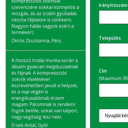
kompressziós zoknival
Irányítószám
szerencsére sokkal könnyebb a
mozgás, és az ízületi gyulladás
okozta fájdalom is csökkent.
Nagyon hálás vagyok ezért a
termékért.
Település
Ökrös Zsuzsanna, Pécs
A hosszú irodai munka során a
lábaim gyakran megduzzadnak
Cím
és fájnak. A kompressziós
(Maximum 39 
zoknik viselésével
észrevehetően javult a helyzet,
és a nap végén is
energikusabbnak érzem
magam. Páromnak is rendelni
fogok belőle, sokat van talpon,
nagy segítség lesz neki.
Érsek Antal, Győr