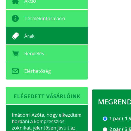
Akció
Termékinformáció
Árak
Rendelés
Elérhetőség
ELÉGEDETT VÁSÁRLÓINK
MEGRENDE
Imádom! Azóta, hogy elkezdtem
1 pár (
hordani a kompressziós
zoknikat, jelentősen javult az
2 pár (