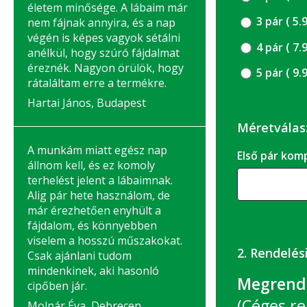
életem minősége. A lábaim már
3 pár (
nem fájnak annyira, és a nap
végén is képes vagyok sétálni
4 pár (
anélkül, hogy szúró fájdalmat
éreznék. Nagyon örülök, hogy
5 pár (
rátaláltam erre a termékre.
Hartai János, Budapest
Méretválas
A munkám miatt egész nap
Első pár k
állnom kell, és ez komoly
terhelést jelent a lábaimnak.
Alig pár hete használom, de
már érezhetően enyhült a
fájdalom, és könnyebben
viselem a hosszú műszakokat.
2. Rendelés
Csak ajánlani tudom
mindenkinek, aki hasonló
Megrende
cipőben jár.
(Céges re
Molnár Éva, Debrecen