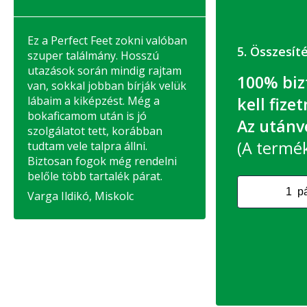
Ez a Perfect Feet zokni valóban
5. Összesít
szuper találmány. Hosszú
utazások során mindig rajtam
100% biz
van, sokkal jobban bírják velük
kell fizet
lábaim a kiképzést. Még a
bokaficamom után is jó
Az utánvé
szolgálatot tett, korábban
(A termék 
tudtam vele talpra állni.
Biztosan fogok még rendelni
belőle több tartalék párat.
Varga Ildikó, Miskolc