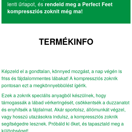
lenti űrlapot, és
rendeld meg a Perfect Feet
kompressziós zoknit még ma!
TERMÉKINFO
Képzeld el a gondtalan, könnyed mozgást, a nap végén is
friss és fájdalommentes lábakat! A kompressziós zoknik
pontosan ezt a megkönnyebbülést ígérik.
Ezek a zoknik speciális anyagból készülnek, hogy
támogassák a lábad vérkeringését, csökkentsék a duzzanatot
és enyhítsék a fájdalmat. Akár sportolsz, állómunkát végzel,
vagy hosszú utazásokra indulsz, a kompressziós zoknik
segítségedre lesznek. Próbáld ki őket, és tapasztald meg a
különbséget!