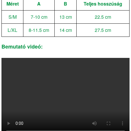
Méret
A
B
Teljes hosszúság
S/M
7-10 cm
13 cm
22.5 cm
L/XL
8-11.5 cm
14 cm
27.5 cm
Bemutató videó: