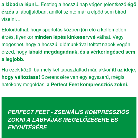
a lábadra lépni...
Esetleg a hosszú nap végén jelentkező
égő
érzés
a lábujjaidban, amitől szinte már a cipőd sem bírod
viselni…
Előfordulhat, hogy sportolás közben jön elő a kellemetlen
érzés, ilyenkor
minden lépés kínkeservvé
válhat. Vagy
megeshet, hogy a hosszú, ülőmunkával töltött napok végén
érzed, hogy
lábaid megdagadnak, és a vérkeringésed sem
a legjobb.
Ha ezek közül bármelyiket tapasztaltad már, akkor
itt az ideje,
hogy változtass!
Szerencsére van egy egyszerű, mégis
hatékony megoldás:
a Perfect Feet kompressziós zokni.
PERFECT FEET - ZSENIÁLIS KOMPRESSZIÓS
ZOKNI A LÁBFÁJÁS MEGELŐZÉSÉRE ÉS
ENYHÍTÉSÉRE