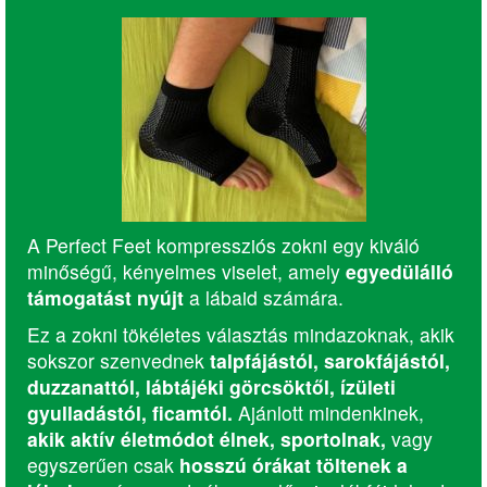
A Perfect Feet kompressziós zokni egy kiváló
minőségű, kényelmes viselet, amely
egyedülálló
támogatást nyújt
a lábaid számára.
Ez a zokni tökéletes választás mindazoknak, akik
sokszor szenvednek
talpfájástól, sarokfájástól,
duzzanattól, lábtájéki görcsöktől, ízületi
gyulladástól, ficamtól.
Ajánlott mindenkinek,
akik aktív életmódot élnek, sportolnak,
vagy
egyszerűen csak
hosszú órákat töltenek a