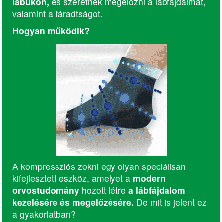
lábukon,
és szeretnék megelőzni a lábfájdalmat,
valamint a fáradtságot.
Hogyan működik?
A kompressziós zokni egy olyan speciálisan
kifejlesztett eszköz, amelyet a
modern
orvostudomány
hozott létre
a lábfájdalom
kezelésére és megelőzésére.
De mit is jelent ez
a gyakorlatban?