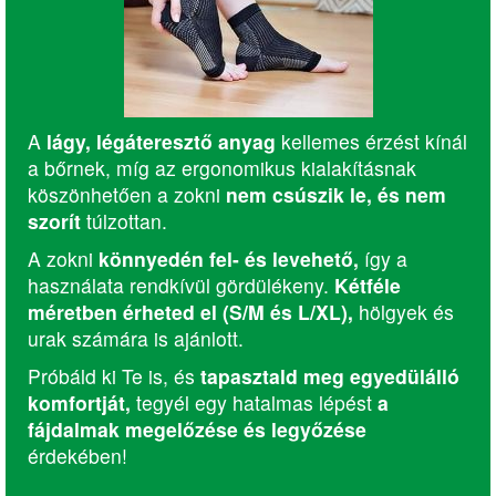
A
lágy, légáteresztő anyag
kellemes érzést kínál
a bőrnek, míg az ergonomikus kialakításnak
köszönhetően a zokni
nem csúszik le, és nem
szorít
túlzottan.
A zokni
könnyedén fel- és levehető,
így a
használata rendkívül gördülékeny.
Kétféle
méretben érheted el (S/M és L/XL),
hölgyek és
urak számára is ajánlott.
Próbáld ki Te is, és
tapasztald meg egyedülálló
komfortját,
tegyél egy hatalmas lépést
a
fájdalmak megelőzése és legyőzése
érdekében!