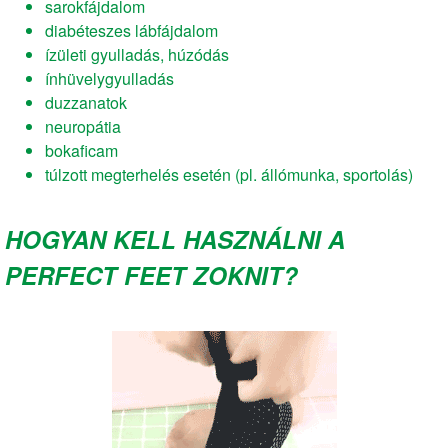
sarokfájdalom
diabéteszes lábfájdalom
ízületi gyulladás, húzódás
ínhüvelygyulladás
duzzanatok
neuropátia
bokaficam
túlzott megterhelés esetén (pl. állómunka, sportolás)
HOGYAN KELL HASZNÁLNI A
PERFECT FEET ZOKNIT?