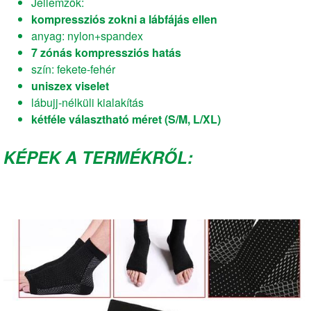
Jellemzők:
kompressziós zokni a lábfájás ellen
anyag: nylon+spandex
7 zónás kompressziós hatás
szín: fekete-fehér
uniszex viselet
lábujj-nélküli kialakítás
kétféle választható méret (S/M, L/XL)
KÉPEK A TERMÉKRŐL: