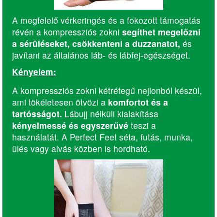
A megfelelő vérkeringés és a fokozott támogatás
révén a kompressziós zokni
segíthet megelőzni
a sérüléseket, csökkenteni a duzzanatot,
és
javítani az általános láb- és lábfej-egészséget.
Kényelem:
A kompressziós zokni kétrétegű nejlonból készül,
ami tökéletesen ötvözi a
komfortot és a
tartósságot.
Lábujj nélküli kialakítása
kényelmessé és egyszerűvé
teszi a
használatát. A Perfect Feet séta, futás, munka,
ülés vagy alvás közben is hordható.