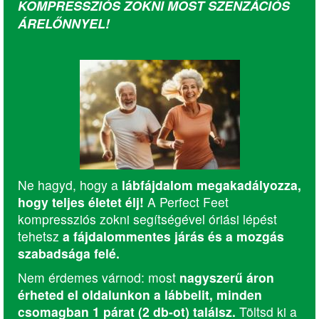
KOMPRESSZIÓS ZOKNI MOST SZENZÁCIÓS
ÁRELŐNNYEL!
Ne hagyd, hogy a
lábfájdalom megakadályozza,
hogy teljes életet élj!
A Perfect Feet
kompressziós zokni segítségével óriási lépést
tehetsz
a fájdalommentes járás és a mozgás
szabadsága felé.
Nem érdemes várnod: most
nagyszerű áron
érheted el oldalunkon a lábbelit, minden
csomagban 1 párat (2 db-ot) találsz.
Töltsd ki a