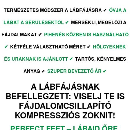
TERMÉSZETES MÓDSZER A LÁBFÁJÁSRA ✔
ÓVJA A
LÁBAT A SÉRÜLÉSEKTŐL ✔
MÉRSÉKLI, MEGELŐZI A
FÁJDALMAKAT ✔
PIHENÉS KÖZBEN IS HASZNÁLHATÓ
✔
KÉTFÉLE VÁLASZTHATÓ MÉRET ✔
HÖLGYEKNEK
ÉS URAKNAK IS AJÁNLOTT ✔
TARTÓS, KÉNYELMES
ANYAG ✔
SZUPER BEVEZETŐ ÁR ✔
A LÁBFÁJÁSNAK
BEFELLEGZETT: VISELJ TE IS
FÁJDALOMCSILLAPÍTÓ
KOMPRESSZIÓS ZOKNIT!
PERFECT FEET – LÁBAID ŐRE,