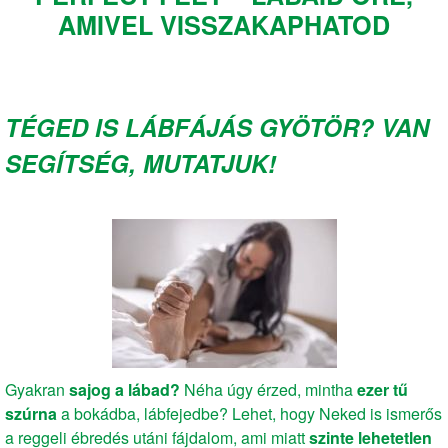
AMIVEL VISSZAKAPHATOD
TÉGED IS LÁBFÁJÁS GYÖTÖR? VAN
SEGÍTSÉG, MUTATJUK!
Gyakran
sajog a lábad?
Néha úgy érzed, mintha
ezer tű
szúrna
a bokádba, lábfejedbe? Lehet, hogy Neked is ismerős
a reggeli ébredés utáni fájdalom, ami miatt
szinte lehetetlen