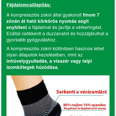
Fájdalomcsillapítás:
A kompressziós zokni által gyakorolt
finom 7
zónán át ható körkörös nyomás segít
enyhíteni
a fájdalmat és javítja a vérkeringést.
Ezáltal csökkenti a duzzanatot és hozzájárulhat a
gyorsabb gyógyuláshoz.
A kompressziós zokni különösen hasznos lehet
olyan állapotok kezelésében, mint az
ínhüvelygyulladás, a visszér vagy talpi
izomkötegek húzódása.