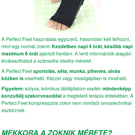
A Perfect Feet használata egyszerű, hasonlóan kell felhúzni,
mint egy normál zoknit.
Kezdetben napi 4 órát, később napi
maximum 8 órát
ajánlott hordani. A lenti információk alapján
kiválaszthatod a számodra ideális méretet.
A Perfect Feet
sportolás, séta, munka, pihenés, alvás
közben is
viselhető. Kézzel vagy mosógépben is mosható.
Figyelem:
súlyos, krónikus lábfájdalom esetén
mindenképp
konzultálj szakorvosoddal
a megfelelő terápia érdekében. A
Perfect Feet kompressziós zokni nem minősül orvostechnikai
eszköznek.
MEKKORA A ZOKNIK MÉRETE?