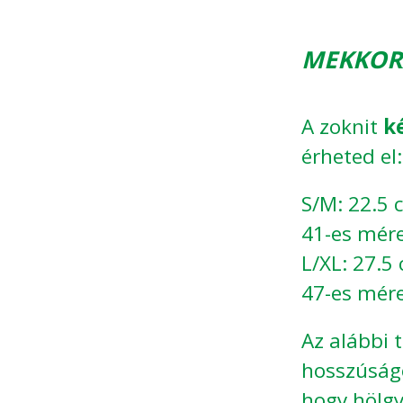
MEKKORA
A zoknit
k
érheted el:
S/M: 22.5 
41-es mére
L/XL: 27.5
47-es mére
Az alábbi 
hosszúságo
hogy hölgy