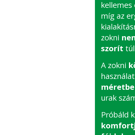
kellemes 
míg az e
kialakítá
zokni
nem
szorít
túl
A zokni
k
használat
méretben
urak szám
Próbáld k
komfortj