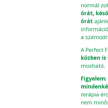
normál zo
órát, kés
órát
ajánlo
információ
a számodra
A Perfect 
közben is
mosható.
Figyelem:
mindenkép
terápia ér
nem minős