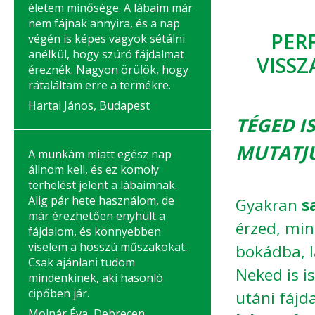
életem minősége. A lábaim már
nem fájnak annyira, és a nap
PERF
végén is képes vagyok sétálni
anélkül, hogy szúró fájdalmat
VISS
éreznék. Nagyon örülök, hogy
rátaláltam erre a termékre.
Hartai János, Budapest
TÉGED I
MUTATJ
A munkám miatt egész nap
állnom kell, és ez komoly
terhelést jelent a lábaimnak.
Alig pár hete használom, de
Gyakran
s
már érezhetően enyhült a
érzed, mi
fájdalom, és könnyebben
viselem a hosszú műszakokat.
bokádba, l
Csak ajánlani tudom
Neked is i
mindenkinek, aki hasonló
cipőben jár.
utáni fájd
Molnár Éva, Debrecen