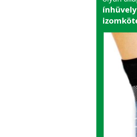
ínhüvely
izomköt