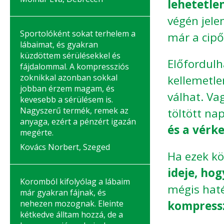
lehetetlen
végén jel
Sportolóként sokat terhelem a
már a cipő
lábaimat, és gyakran
küzdöttem sérülésekkel és
Előfordulh
fájdalommal. A kompressziós
zoknikkal azonban sokkal
kellemetle
jobban érzem magam, és
válhat. Va
kevesebb a sérülésem is.
Nagyszerű termék, remek az
töltött na
anyaga, ezért a pénzért igazán
és a vérk
megérte.
Kovács Norbert, Szeged
Ha ezek kö
ideje, hog
Koromból kifolyólag a lábaim
mégis hat
már gyakran fájnak, és
nehezen mozognak. Eleinte
kompressz
kétkedve álltam hozzá, de a