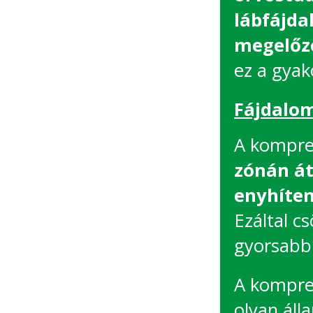
lábfájda
megelőz
ez a gyak
Fájdalom
A kompres
zónán át
enyhíten
Ezáltal c
gyorsabb
A kompres
olyan áll