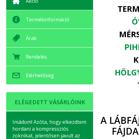
Akció
TERM
Termékinformáció
Ó
MÉRS
Árak
PIH
Rendelés
K
HÖLGY
Elérhetőség
ELÉGEDETT VÁSÁRLÓINK
A LÁBFÁ
Imádom! Azóta, hogy elkezdtem
FÁJD
hordani a kompressziós
zoknikat, jelentősen javult az