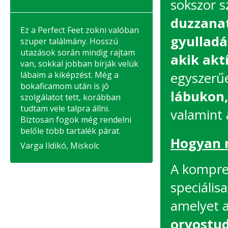
sokszor 
duzzanatt
Ez a Perfect Feet zokni valóban
gyulladá
szuper találmány. Hosszú
utazások során mindig rajtam
akik akt
van, sokkal jobban bírják velük
lábaim a kiképzést. Még a
egyszerű
bokaficamom után is jó
lábukon,
szolgálatot tett, korábban
tudtam vele talpra állni.
valamint 
Biztosan fogok még rendelni
belőle több tartalék párat.
Hogyan 
Varga Ildikó, Miskolc
A kompres
speciálisa
amelyet 
orvostu