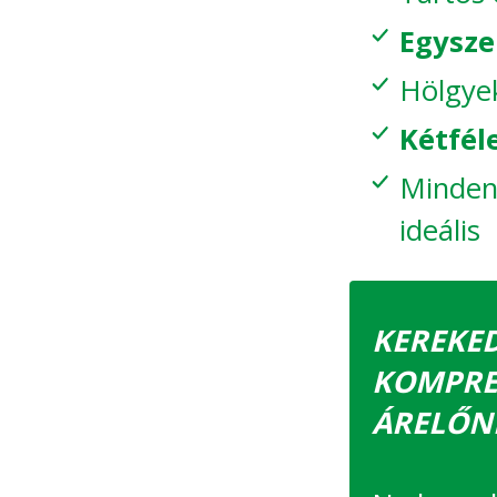
Egysze
Hölgyek
Kétfél
Mindenn
ideális
KEREKED
KOMPRES
ÁRELŐN