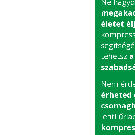
Ne hagyd
megakadá
életet élj
kompress
segítségé
tehetsz
a
szabadsá
Nem érde
érheted 
csomagba
lenti űrla
kompres