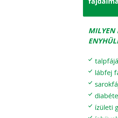
fájdalma
MILYEN 
ENYHÜLÉ
talpfáj
lábfej 
sarokf
diabéte
ízületi