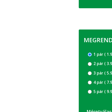
MEGRENDE
1 pár (
2 pár (
3 pár (
4 pár (
5 pár (
Méretválas