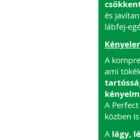
csökkent
és javítan
lábfej-eg
Kényele
A kompres
ami tökél
tartóssá
kényelm
A Perfect
közben is
A
lágy, 