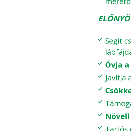
méretb
ELŐNYÖ
Segít cs
lábfájd
Óvja a
Javítja
Csökke
Támoga
Növeli
Tartós 