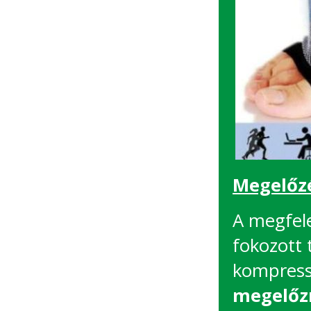
Megelőzé
A megfele
fokozott
kompress
megelőzn