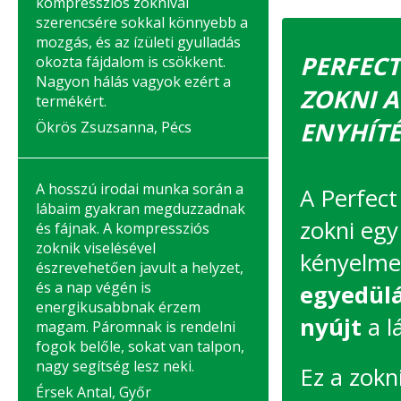
kompressziós zoknival
szerencsére sokkal könnyebb a
mozgás, és az ízületi gyulladás
PERFECT
okozta fájdalom is csökkent.
Nagyon hálás vagyok ezért a
ZOKNI A
termékért.
ENYHÍTÉ
Ökrös Zsuzsanna, Pécs
A hosszú irodai munka során a
A Perfect
lábaim gyakran megduzzadnak
zokni egy
és fájnak. A kompressziós
zoknik viselésével
kényelmes
észrevehetően javult a helyzet,
és a nap végén is
egyedül
energikusabbnak érzem
nyújt
a l
magam. Páromnak is rendelni
fogok belőle, sokat van talpon,
nagy segítség lesz neki.
Ez a zokn
Érsek Antal, Győr