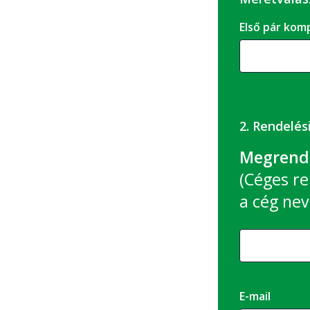
Első pár k
2. Rendelés
Megrende
(Céges re
a cég nev
E-mail