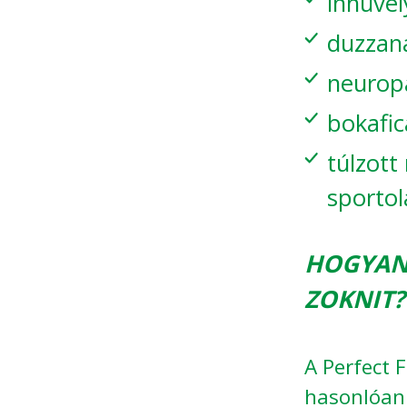
ínhüvel
duzzan
neurop
bokafi
túlzott
sportol
HOGYAN 
ZOKNIT?
A Perfect 
hasonlóan 