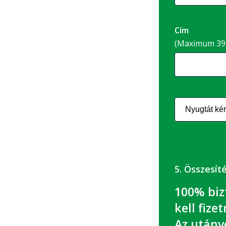
Cím
(Maximum 39 
5. Összesít
100% biz
kell fizet
Az utánvé