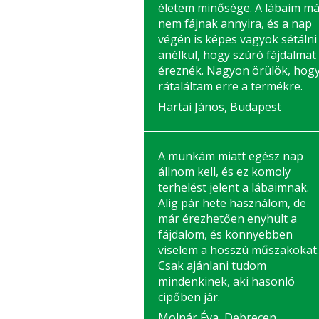
életem minősége. A lábaim má
nem fájnak annyira, és a nap
végén is képes vagyok sétálni
anélkül, hogy szúró fájdalmat
éreznék. Nagyon örülök, hog
rátaláltam erre a termékre.
Hartai János, Budapest
A munkám miatt egész nap
állnom kell, és ez komoly
terhelést jelent a lábaimnak.
Alig pár hete használom, de
már érezhetően enyhült a
fájdalom, és könnyebben
viselem a hosszú műszakokat.
Csak ajánlani tudom
mindenkinek, aki hasonló
cipőben jár.
Molnár Éva, Debrecen