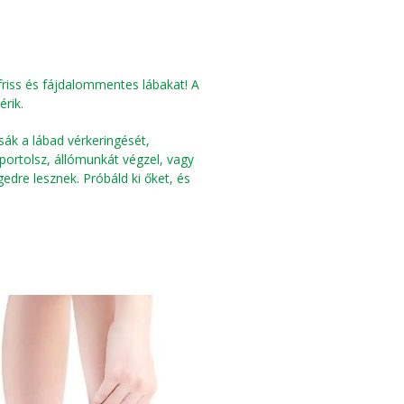
friss és fájdalommentes lábakat! A
rik.
ák a lábad vérkeringését,
portolsz, állómunkát végzel, vagy
edre lesznek. Próbáld ki őket, és