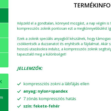
TERMÉKINFO
Képzeld el a gondtalan, könnyed mozgást, a nap végén is 
kompressziós zoknik pontosan ezt a megkönnyebbülést ígé
Ezek a zoknik speciális anyagból készülnek, hogy támogass
csökkentsék a duzzanatot és enyhítsék a fájdalmat. Akár s
hosszú utazásokra indulsz, a kompressziós zoknik segítség
tapasztald meg a különbséget!
JELLEMZŐK:
K
kompressziós zokni a lábfájás ellen
anyag: nylon+spandex
em
7 zónás kompressziós hatás
szín: fekete-fehér