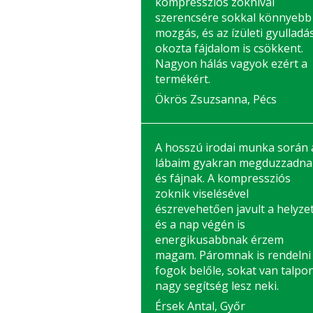
kompressziós zoknival
szerencsére sokkal könnyebb
mozgás, és az ízületi gyulladá
okozta fájdalom is csökkent.
Nagyon hálás vagyok ezért a
termékért.
Ökrös Zsuzsanna, Pécs
A hosszú irodai munka során 
lábaim gyakran megduzzadna
és fájnak. A kompressziós
zoknik viselésével
észrevehetően javult a helyzet
és a nap végén is
energikusabbnak érzem
magam. Páromnak is rendelni
fogok belőle, sokat van talpon
nagy segítség lesz neki.
Érsek Antal, Győr